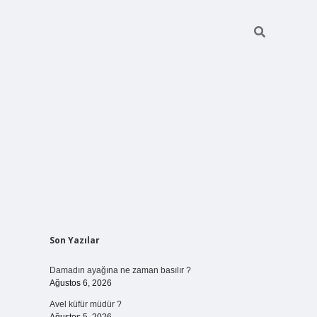
Sidebar
Son Yazılar
betci giriş
Damadın ayağına ne zaman basılır ?
Ağustos 6, 2026
Avel küfür müdür ?