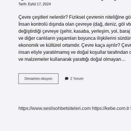
Tarih: Eylül 17, 2024
Çevre çeşitleri nelerdir? Fiziksel çevrenin niteliğine g
İnsan kontrolü dışında olan çevreye (dağ, deniz, göl v
değiştirdiği çevreye (şehir, kasaba, yerleşim, yol, bara
ve diğer canlıların yaşamları boyunca ilişkilerini sürdür
ekonomik ve kültürel ortamdır. Çevre kaça ayrılır? Çevr
insan eliyle yaratılmamış ve doğal koşullar tarafından o
ve malzemeler kullanarak yarattığı doğal olmayan…
Çevre
Devamını okuyun
2 Yorum
Nedir
Ve
Çeşitleri
Nelerdir
https://www.seslisohbetsiteleri.com
https://kebe.com.tr