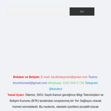
Arama
etci giriş
Reklam ve İletişim:
E-mail:
backlinkpaneli@gmail.com
Teams:
forumhizmeti@gmail.com
Whatsapp: 0262 606 0 726
Telegram:
@karabul
Yasal Uyarı:
Sitemiz, 5651 Sayılı Kanun gereğince Bilgi Teknolojileri ve
İletişim Kurumu (BTK) tarafından onaylanmış bir Yer Sağlayıcı olarak
hizmet vermektedir. Bu nedenle, sitedeki içerikleri proaktif olarak