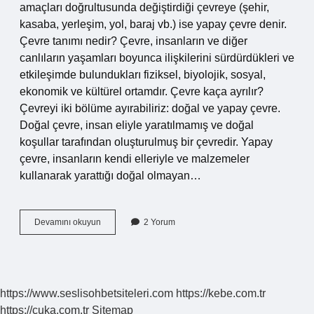
amaçları doğrultusunda değiştirdiği çevreye (şehir,
kasaba, yerleşim, yol, baraj vb.) ise yapay çevre denir.
Çevre tanımı nedir? Çevre, insanların ve diğer
canlıların yaşamları boyunca ilişkilerini sürdürdükleri ve
etkileşimde bulundukları fiziksel, biyolojik, sosyal,
ekonomik ve kültürel ortamdır. Çevre kaça ayrılır?
Çevreyi iki bölüme ayırabiliriz: doğal ve yapay çevre.
Doğal çevre, insan eliyle yaratılmamış ve doğal
koşullar tarafından oluşturulmuş bir çevredir. Yapay
çevre, insanların kendi elleriyle ve malzemeler
kullanarak yarattığı doğal olmayan…
Çevre
Devamını okuyun
2 Yorum
Nedir
Ve
Çeşitleri
Nelerdir
https://www.seslisohbetsiteleri.com
https://kebe.com.tr
https://cuka.com.tr
Sitemap