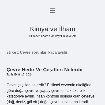
menüyü
Anasayfa
aç
Gizlilik Politikası
Kimya ve İlham
Yasal Uyarı
Bilimden ilham alan keyifli hikayeler!
Hakkımızda
Etiket:
Çevre sorunları kaça ayrılır
Çevre Nedir Ve Çeşitleri Nelerdir
Tarih: Eylül 17, 2024
Çevre çeşitleri nelerdir? Fiziksel çevrenin niteliğine
göre doğal çevre ve yapay çevre olmak üzere iki
kategoriye ayrılır. İnsan kontrolü dışında olan çevreye
(dağ, deniz, göl vb.) doğal çevre, insanların kendi