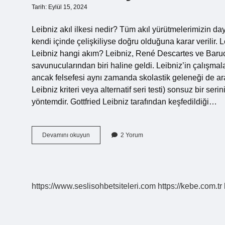
Tarih: Eylül 15, 2024
Leibniz akıl ilkesi nedir? Tüm akıl yürütmelerimizin daya
kendi içinde çelişkiliyse doğru olduğuna karar verilir. 
Leibniz hangi akım? Leibniz, René Descartes ve Baruch
savunucularından biri haline geldi. Leibniz’in çalışmal
ancak felsefesi aynı zamanda skolastik geleneği de araştır
Leibniz kriteri veya alternatif seri testi) sonsuz bir se
yöntemdir. Gottfried Leibniz tarafından keşfedildiği…
Leibniz
Devamını okuyun
2 Yorum
Neyi
Savunur
https://www.seslisohbetsiteleri.com
https://kebe.com.tr