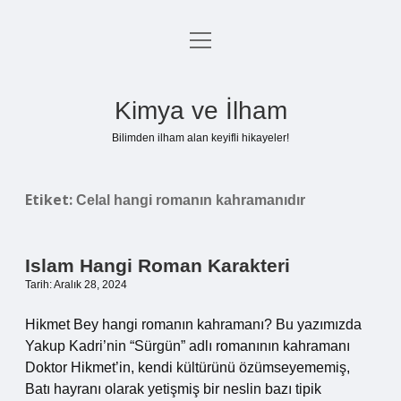
menüyü
Anasayfa
aç
Gizlilik Politikası
Kimya ve İlham
Yasal Uyarı
Bilimden ilham alan keyifli hikayeler!
Hakkımızda
Etiket:
Celal hangi romanın kahramanıdır
Islam Hangi Roman Karakteri
Tarih: Aralık 28, 2024
Hikmet Bey hangi romanın kahramanı? Bu yazımızda
Yakup Kadri’nin “Sürgün” adlı romanının kahramanı
Doktor Hikmet’in, kendi kültürünü özümseyememiş,
Batı hayranı olarak yetişmiş bir neslin bazı tipik