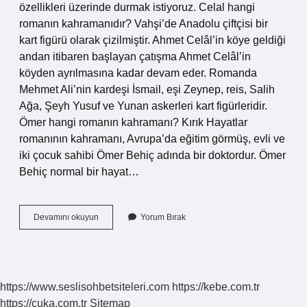
özellikleri üzerinde durmak istiyoruz. Celal hangi
romanın kahramanıdır? Vahşi’de Anadolu çiftçisi bir
kart figürü olarak çizilmiştir. Ahmet Celâl’in köye geldiği
andan itibaren başlayan çatışma Ahmet Celâl’in
köyden ayrılmasına kadar devam eder. Romanda
Mehmet Ali’nin kardeşi İsmail, eşi Zeynep, reis, Salih
Ağa, Şeyh Yusuf ve Yunan askerleri kart figürleridir.
Ömer hangi romanın kahramanı? Kırık Hayatlar
romanının kahramanı, Avrupa’da eğitim görmüş, evli ve
iki çocuk sahibi Ömer Behiç adında bir doktordur. Ömer
Behiç normal bir hayat…
Islam
Devamını okuyun
Yorum Bırak
Hangi
Roman
Karakteri
https://www.seslisohbetsiteleri.com
https://kebe.com.tr
https://cuka.com.tr
Sitemap