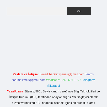
Arama
etci giriş
Reklam ve İletişim:
E-mail:
backlinkpaneli@gmail.com
Teams:
forumhizmeti@gmail.com
Whatsapp: 0262 606 0 726
Telegram:
@karabul
Yasal Uyarı:
Sitemiz, 5651 Sayılı Kanun gereğince Bilgi Teknolojileri ve
İletişim Kurumu (BTK) tarafından onaylanmış bir Yer Sağlayıcı olarak
hizmet vermektedir. Bu nedenle, sitedeki içerikleri proaktif olarak