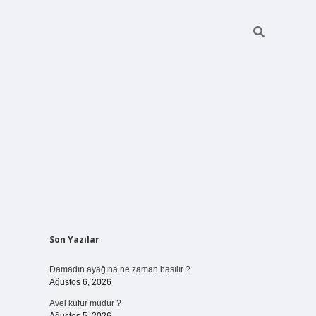
Sidebar
Son Yazılar
betci giriş
Damadın ayağına ne zaman basılır ?
Ağustos 6, 2026
Avel küfür müdür ?