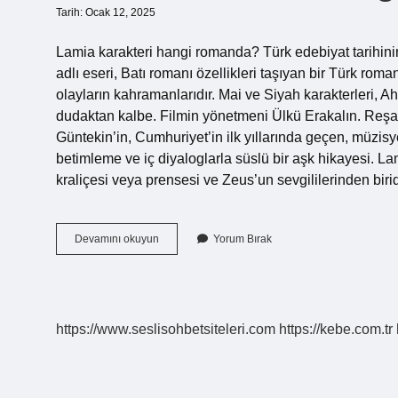
Tarih: Ocak 12, 2025
Lamia karakteri hangi romanda? Türk edebiyat tarihinin
adlı eseri, Batı romanı özellikleri taşıyan bir Türk rom
olayların kahramanlarıdır. Mai ve Siyah karakterleri, A
dudaktan kalbe. Filmin yönetmeni Ülkü Erakalın. Reşat
Güntekin’in, Cumhuriyet’in ilk yıllarında geçen, müzisy
betimleme ve iç diyaloglarla süslü bir aşk hikayesi. L
kraliçesi veya prensesi ve Zeus’un sevgililerinden biri
Lamia
Devamını okuyun
Yorum Bırak
Karakteri
Hangi
Kitap
https://www.seslisohbetsiteleri.com
https://kebe.com.tr