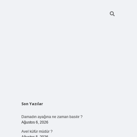
Sidebar
Son Yazılar
betci giriş
Damadın ayağına ne zaman basılır ?
Ağustos 6, 2026
Avel küfür müdür ?