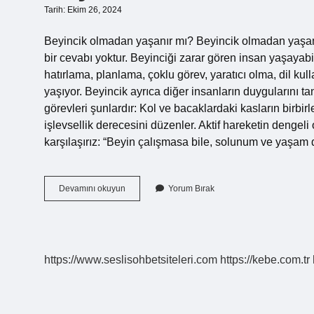
Tarih: Ekim 26, 2024
Beyincik olmadan yaşanır mı? Beyincik olmadan yaş
bir cevabı yoktur. Beyinciği zarar gören insan yaşayabili
hatırlama, planlama, çoklu görev, yaratıcı olma, dil k
yaşıyor. Beyincik ayrıca diğer insanların duygularını 
görevleri şunlardır: Kol ve bacaklardaki kasların birbir
işlevsellik derecesini düzenler. Aktif hareketin dengel
karşılaşırız: “Beyin çalışmasa bile, solunum ve yaşam 
Beyincik
Devamını okuyun
Yorum Bırak
Olmasa
Ne
Olurdu
https://www.seslisohbetsiteleri.com
https://kebe.com.tr