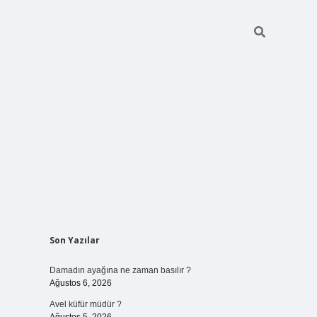
Sidebar
Son Yazılar
betci giriş
Damadın ayağına ne zaman basılır ?
Ağustos 6, 2026
Avel küfür müdür ?