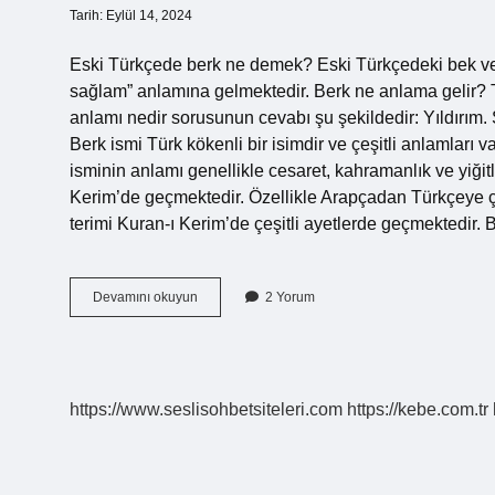
Tarih: Eylül 14, 2024
Eski Türkçede berk ne demek? Eski Türkçedeki bek veya
sağlam” anlamına gelmektedir. Berk ne anlama gelir? TD
anlamı nedir sorusunun cevabı şu şekildedir: Yıldırım.
Berk ismi Türk kökenli bir isimdir ve çeşitli anlamları v
isminin anlamı genellikle cesaret, kahramanlık ve yiğitl
Kerim’de geçmektedir. Özellikle Arapçadan Türkçeye ç
terimi Kuran-ı Kerim’de çeşitli ayetlerde geçmektedir.
Eski
Devamını okuyun
2 Yorum
Türklerde
Berk
Ne
Demek
https://www.seslisohbetsiteleri.com
https://kebe.com.tr