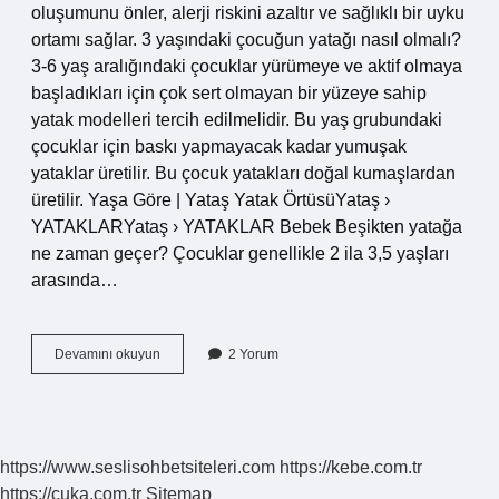
oluşumunu önler, alerji riskini azaltır ve sağlıklı bir uyku
ortamı sağlar. 3 yaşındaki çocuğun yatağı nasıl olmalı?
3-6 yaş aralığındaki çocuklar yürümeye ve aktif olmaya
başladıkları için çok sert olmayan bir yüzeye sahip
yatak modelleri tercih edilmelidir. Bu yaş grubundaki
çocuklar için baskı yapmayacak kadar yumuşak
yataklar üretilir. Bu çocuk yatakları doğal kumaşlardan
üretilir. Yaşa Göre | Yataş Yatak ÖrtüsüYataş ›
YATAKLARYataş › YATAKLAR Bebek Beşikten yatağa
ne zaman geçer? Çocuklar genellikle 2 ila 3,5 yaşları
arasında…
Bebek
Devamını okuyun
2 Yorum
Yatağı
Kaç
Yaşına
Kadar
Kullanılır
https://www.seslisohbetsiteleri.com
https://kebe.com.tr
https://cuka.com.tr
Sitemap