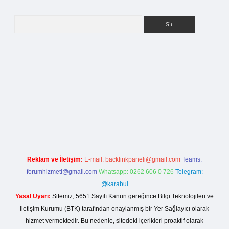
Arama
ci giriş
Reklam ve İletişim:
E-mail:
backlinkpaneli@gmail.com
Teams:
forumhizmeti@gmail.com
Whatsapp: 0262 606 0 726
Telegram:
@karabul
Yasal Uyarı:
Sitemiz, 5651 Sayılı Kanun gereğince Bilgi Teknolojileri ve
İletişim Kurumu (BTK) tarafından onaylanmış bir Yer Sağlayıcı olarak
hizmet vermektedir. Bu nedenle, sitedeki içerikleri proaktif olarak