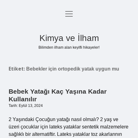
menüyü
Anasayfa
aç
Gizlilik Politikası
Kimya ve İlham
Yasal Uyarı
Bilimden ilham alan keyifli hikayeler!
Hakkımızda
Etiket:
Bebekler için ortopedik yatak uygun mu
Bebek Yatağı Kaç Yaşına Kadar
Kullanılır
Tarih: Eylül 13, 2024
2 Yaşındaki Çocuğun yatağı nasıl olmalı? 2 yaş ve
üzeri çocuklar için lateks yataklar sentetik malzemelere
sağlıklı bir alternatiftir. Lateks yataklar toz akarlarının