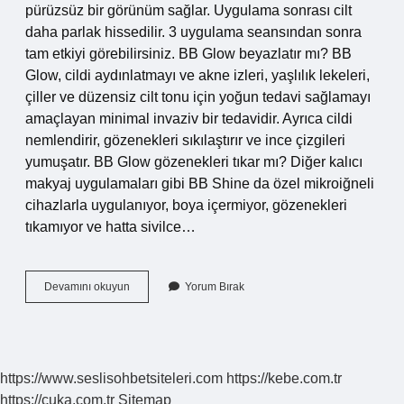
pürüzsüz bir görünüm sağlar. Uygulama sonrası cilt
daha parlak hissedilir. 3 uygulama seansından sonra
tam etkiyi görebilirsiniz. BB Glow beyazlatır mı? BB
Glow, cildi aydınlatmayı ve akne izleri, yaşlılık lekeleri,
çiller ve düzensiz cilt tonu için yoğun tedavi sağlamayı
amaçlayan minimal invaziv bir tedavidir. Ayrıca cildi
nemlendirir, gözenekleri sıkılaştırır ve ince çizgileri
yumuşatır. BB Glow gözenekleri tıkar mı? Diğer kalıcı
makyaj uygulamaları gibi BB Shine da özel mikroiğneli
cihazlarla uygulanıyor, boya içermiyor, gözenekleri
tıkamıyor ve hatta sivilce…
Bb
Devamını okuyun
Yorum Bırak
Glow
Yaptırdıktan
Sonra
Ne
Yapılmalı
https://www.seslisohbetsiteleri.com
https://kebe.com.tr
https://cuka.com.tr
Sitemap