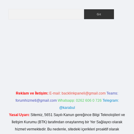
Arama
etci giriş
Reklam ve İletişim:
E-mail:
backlinkpaneli@gmail.com
Teams:
forumhizmeti@gmail.com
Whatsapp: 0262 606 0 726
Telegram:
@karabul
Yasal Uyarı:
Sitemiz, 5651 Sayılı Kanun gereğince Bilgi Teknolojileri ve
İletişim Kurumu (BTK) tarafından onaylanmış bir Yer Sağlayıcı olarak
hizmet vermektedir. Bu nedenle, sitedeki içerikleri proaktif olarak