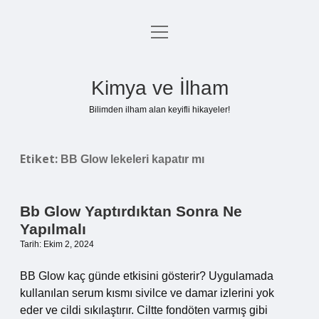
menüyü
Anasayfa
aç
Gizlilik Politikası
Kimya ve İlham
Yasal Uyarı
Bilimden ilham alan keyifli hikayeler!
Hakkımızda
Etiket:
BB Glow lekeleri kapatır mı
Bb Glow Yaptırdıktan Sonra Ne
Yapılmalı
Tarih: Ekim 2, 2024
BB Glow kaç günde etkisini gösterir? Uygulamada
kullanılan serum kısmı sivilce ve damar izlerini yok
eder ve cildi sıkılaştırır. Ciltte fondöten varmış gibi