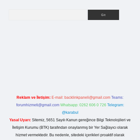
Arama
etci giriş
Reklam ve İletişim:
E-mail:
backlinkpaneli@gmail.com
Teams:
forumhizmeti@gmail.com
Whatsapp: 0262 606 0 726
Telegram:
@karabul
Yasal Uyarı:
Sitemiz, 5651 Sayılı Kanun gereğince Bilgi Teknolojileri ve
İletişim Kurumu (BTK) tarafından onaylanmış bir Yer Sağlayıcı olarak
hizmet vermektedir. Bu nedenle, sitedeki içerikleri proaktif olarak