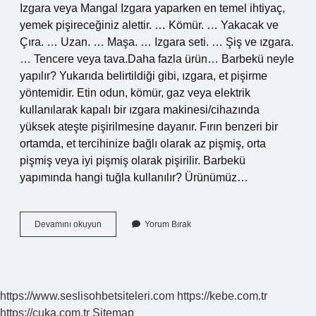
Izgara veya Mangal Izgara yaparken en temel ihtiyaç,
yemek pişireceğiniz alettir. … Kömür. … Yakacak ve
Çıra. … Uzan. … Maşa. … Izgara seti. … Şiş ve ızgara.
… Tencere veya tava.Daha fazla ürün… Barbekü neyle
yapılır? Yukarıda belirtildiği gibi, ızgara, et pişirme
yöntemidir. Etin odun, kömür, gaz veya elektrik
kullanılarak kapalı bir ızgara makinesi/cihazında
yüksek ateşte pişirilmesine dayanır. Fırın benzeri bir
ortamda, et tercihinize bağlı olarak az pişmiş, orta
pişmiş veya iyi pişmiş olarak pişirilir. Barbekü
yapımında hangi tuğla kullanılır? Ürünümüz…
Barbekü
Devamını okuyun
Yorum Bırak
Yapımında
Hangi
Malzeme
Kullanılır
https://www.seslisohbetsiteleri.com
https://kebe.com.tr
https://cuka.com.tr
Sitemap