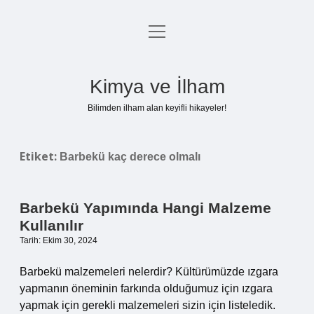
menüyü
Anasayfa
aç
Gizlilik Politikası
Kimya ve İlham
Yasal Uyarı
Bilimden ilham alan keyifli hikayeler!
Hakkımızda
Etiket:
Barbekü kaç derece olmalı
Barbekü Yapımında Hangi Malzeme
Kullanılır
Tarih: Ekim 30, 2024
Barbekü malzemeleri nelerdir? Kültürümüzde ızgara
yapmanın öneminin farkında olduğumuz için ızgara
yapmak için gerekli malzemeleri sizin için listeledik.