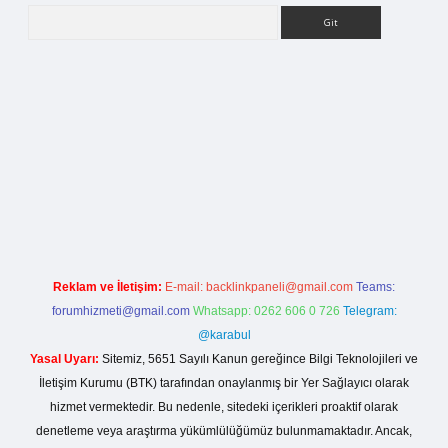
Arama
betci giriş
Reklam ve İletişim:
E-mail:
backlinkpaneli@gmail.com
Teams:
forumhizmeti@gmail.com
Whatsapp: 0262 606 0 726
Telegram:
@karabul
Yasal Uyarı:
Sitemiz, 5651 Sayılı Kanun gereğince Bilgi Teknolojileri ve
İletişim Kurumu (BTK) tarafından onaylanmış bir Yer Sağlayıcı olarak
hizmet vermektedir. Bu nedenle, sitedeki içerikleri proaktif olarak
denetleme veya araştırma yükümlülüğümüz bulunmamaktadır. Ancak,