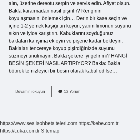
alın, üzerine dereotu serpin ve servis edin. Afiyet olsun.
Bakla kararmadan nasıl pişirilir? Renginin
koyulaşmasını önlemek için… Derin bir kase seçin ve
içine 1-2 yemek kaşığı un koyun, yarım limonun suyunu
sıkın ve iyice karıştırın. Kabuklarını soyduğunuz
baklaları karışıma ekleyin ve pişene kadar bekleyin.
Baklaları tencereye koyup pişirdiğinizde suyunu
süzmeyi unutmayın. Bakla şekere iyi gelir mi? HANGİ
BESİN ŞEKERİ NASIL ARTIRIYOR? Bakla: Bakla
böbrek temizleyici bir besin olarak kabul edilse…
Baklaya
Devamını okuyun
12 Yorum
Şeker
Konur
Mu
https://www.seslisohbetsiteleri.com
https://kebe.com.tr
https://cuka.com.tr
Sitemap