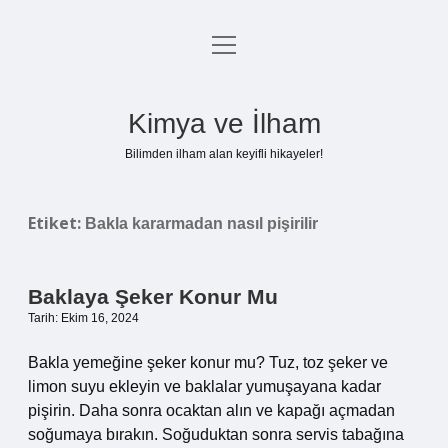
menüyü
Anasayfa
aç
Gizlilik Politikası
Kimya ve İlham
Yasal Uyarı
Bilimden ilham alan keyifli hikayeler!
Hakkımızda
Etiket:
Bakla kararmadan nasıl pişirilir
Baklaya Şeker Konur Mu
Tarih: Ekim 16, 2024
Bakla yemeğine şeker konur mu? Tuz, toz şeker ve
limon suyu ekleyin ve baklalar yumuşayana kadar
pişirin. Daha sonra ocaktan alın ve kapağı açmadan
soğumaya bırakın. Soğuduktan sonra servis tabağına