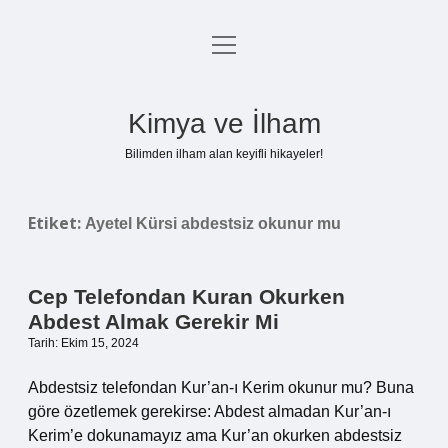
menüyü
Anasayfa
aç
Gizlilik Politikası
Kimya ve İlham
Yasal Uyarı
Bilimden ilham alan keyifli hikayeler!
Hakkımızda
Etiket:
Ayetel Kürsi abdestsiz okunur mu
Cep Telefondan Kuran Okurken
Abdest Almak Gerekir Mi
Tarih: Ekim 15, 2024
Abdestsiz telefondan Kur’an-ı Kerim okunur mu? Buna
göre özetlemek gerekirse: Abdest almadan Kur’an-ı
Kerim’e dokunamayız ama Kur’an okurken abdestsiz