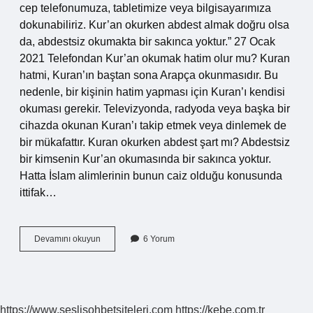
cep telefonumuza, tabletimize veya bilgisayarımıza
dokunabiliriz. Kur’an okurken abdest almak doğru olsa
da, abdestsiz okumakta bir sakınca yoktur.” 27 Ocak
2021 Telefondan Kur’an okumak hatim olur mu? Kuran
hatmi, Kuran’ın baştan sona Arapça okunmasıdır. Bu
nedenle, bir kişinin hatim yapması için Kuran’ı kendisi
okuması gerekir. Televizyonda, radyoda veya başka bir
cihazda okunan Kuran’ı takip etmek veya dinlemek de
bir mükafattır. Kuran okurken abdest şart mı? Abdestsiz
bir kimsenin Kur’an okumasında bir sakınca yoktur.
Hatta İslam alimlerinin bunun caiz olduğu konusunda
ittifak…
Cep
Devamını okuyun
6 Yorum
Telefondan
Kuran
Okurken
Abdest
Almak
https://www.seslisohbetsiteleri.com
https://kebe.com.tr