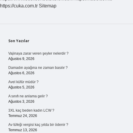
Gerekir
https://cuka.com.tr
Sitemap
Mi
Sidebar
Son Yazılar
Vajinaya zarar veren şeyler nelerdir ?
Ağustos 9, 2026
Damadın ayağına ne zaman basılır ?
Ağustos 6, 2026
Avel küfür müdür ?
Ağustos 5, 2026
A sınıfı ne anlama gelir ?
Ağustos 3, 2026
3XL kaç beden kadın LCW ?
Temmuz 24, 2026
Av tüfeği vergisi kaç yılda bir ödenir ?
Temmuz 13, 2026