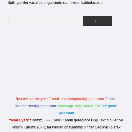
ilgili içerikler yasal süre içerisinde sitemizden kaldırılacaktır.
Arama
etci giriş
Reklam ve İletişim:
E-mail:
backlinkpaneli@gmail.com
Teams:
forumhizmeti@gmail.com
Whatsapp: 0262 606 0 726
Telegram:
@karabul
Yasal Uyarı:
Sitemiz, 5651 Sayılı Kanun gereğince Bilgi Teknolojileri ve
İletişim Kurumu (BTK) tarafından onaylanmış bir Yer Sağlayıcı olarak