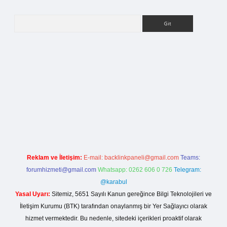
Arama
etci giriş
Reklam ve İletişim:
E-mail:
backlinkpaneli@gmail.com
Teams:
forumhizmeti@gmail.com
Whatsapp: 0262 606 0 726
Telegram:
@karabul
Yasal Uyarı:
Sitemiz, 5651 Sayılı Kanun gereğince Bilgi Teknolojileri ve
İletişim Kurumu (BTK) tarafından onaylanmış bir Yer Sağlayıcı olarak
hizmet vermektedir. Bu nedenle, sitedeki içerikleri proaktif olarak