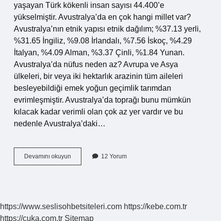
yaşayan Türk kökenli insan sayısı 44.400’e
yükselmiştir. Avustralya’da en çok hangi millet var?
Avustralya’nın etnik yapısı etnik dağılım; %37.13 yerli,
%31.65 İngiliz, %9.08 İrlandalı, %7.56 İskoç, %4.29
İtalyan, %4.09 Alman, %3.37 Çinli, %1.84 Yunan.
Avustralya’da nüfus neden az? Avrupa ve Asya
ülkeleri, bir veya iki hektarlık arazinin tüm aileleri
besleyebildiği emek yoğun geçimlik tarımdan
evrimleşmiştir. Avustralya’da toprağı bunu mümkün
kılacak kadar verimli olan çok az yer vardır ve bu
nedenle Avustralya’daki…
Avustralya
Devamını okuyun
12 Yorum
Kaç
Türk
Var
https://www.seslisohbetsiteleri.com
https://kebe.com.tr
https://cuka.com.tr
Sitemap