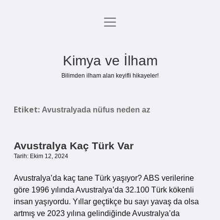
menüyü
Anasayfa
aç
Gizlilik Politikası
Kimya ve İlham
Yasal Uyarı
Bilimden ilham alan keyifli hikayeler!
Hakkımızda
Etiket:
Avustralyada nüfus neden az
Avustralya Kaç Türk Var
Tarih: Ekim 12, 2024
Avustralya’da kaç tane Türk yaşıyor? ABS verilerine
göre 1996 yılında Avustralya’da 32.100 Türk kökenli
insan yaşıyordu. Yıllar geçtikçe bu sayı yavaş da olsa
artmış ve 2023 yılına gelindiğinde Avustralya’da