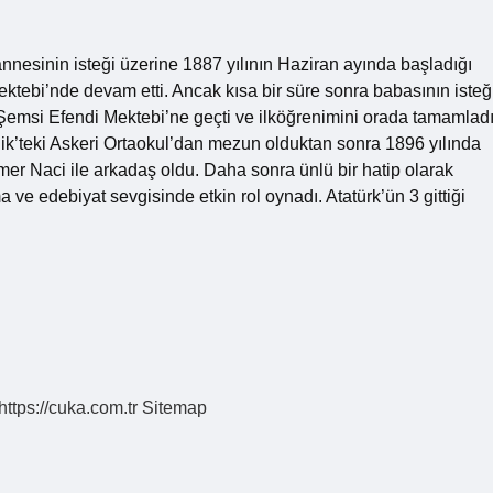
 annesinin isteği üzerine 1887 yılının Haziran ayında başladığı
ktebi’nde devam etti. Ancak kısa bir süre sonra babasının isteğ
Şemsi Efendi Mektebi’ne geçti ve ilköğrenimini orada tamamladı
nik’teki Askeri Ortaokul’dan mezun olduktan sonra 1896 yılında
mer Naci ile arkadaş oldu. Daha sonra ünlü bir hatip olarak
ve edebiyat sevgisinde etkin rol oynadı. Atatürk’ün 3 gittiği
https://cuka.com.tr
Sitemap