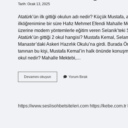
Tarih: Ocak 13, 2025
Atatürk’ün ilk gittiği okulun adı nedir? Küçük Mustafa,
ilköğrenimine bir süre Hafız Mehmet Efendi Mahalle Me
üzerine modern yöntemlerle eğitim veren Selanik’teki 
Atatürk’ün gittiği 2 okul hangisi? Mustafa Kemal, Sela
Manastır’daki Askeri Hazırlık Okulu’na girdi. Burada Ö
tanınan bu kişi, Mustafa Kemal’in halk önünde konuşma 
okul nedir? Mahalle Mektebi,…
Atatürkün
Devamını okuyun
Yorum Bırak
Gittiği
Ilk
Okul
Nedir
https://www.seslisohbetsiteleri.com
https://kebe.com.tr