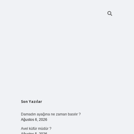
Sidebar
Son Yazılar
betci giriş
Damadın ayağına ne zaman basılır ?
Ağustos 6, 2026
Avel küfür müdür ?