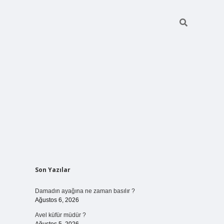
Sidebar
Son Yazılar
betci giriş
Damadın ayağına ne zaman basılır ?
Ağustos 6, 2026
Avel küfür müdür ?