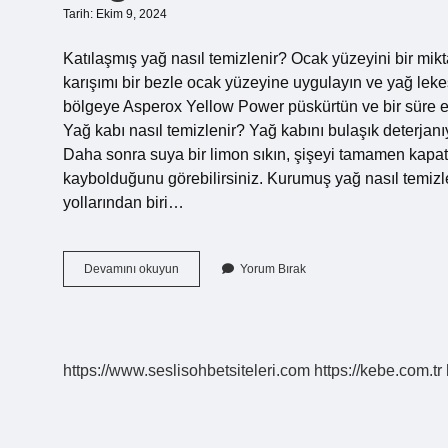
Tarih: Ekim 9, 2024
Katılaşmış yağ nasıl temizlenir? Ocak yüzeyini bir mikta
karışımı bir bezle ocak yüzeyine uygulayın ve yağ l
bölgeye Asperox Yellow Power püskürtün ve bir süre etk
Yağ kabı nasıl temizlenir? Yağ kabını bulaşık deterjanı
Daha sonra suya bir limon sıkın, şişeyi tamamen kapatın
kaybolduğunu görebilirsiniz. Kurumuş yağ nasıl temizle
yollarından biri…
Yağ
Devamını okuyun
Yorum Bırak
Tabakası
Nasıl
Temizlenir
https://www.seslisohbetsiteleri.com
https://kebe.com.tr