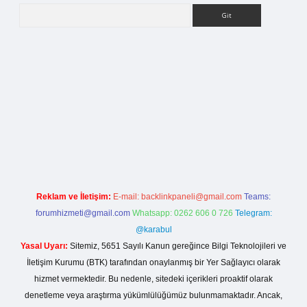
Arama
etci giriş
Reklam ve İletişim:
E-mail:
backlinkpaneli@gmail.com
Teams:
forumhizmeti@gmail.com
Whatsapp: 0262 606 0 726
Telegram:
@karabul
Yasal Uyarı:
Sitemiz, 5651 Sayılı Kanun gereğince Bilgi Teknolojileri ve
İletişim Kurumu (BTK) tarafından onaylanmış bir Yer Sağlayıcı olarak
hizmet vermektedir. Bu nedenle, sitedeki içerikleri proaktif olarak
denetleme veya araştırma yükümlülüğümüz bulunmamaktadır. Ancak,