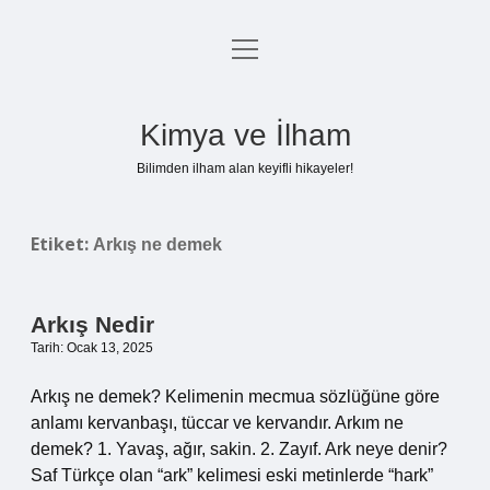
menüyü
Anasayfa
aç
Gizlilik Politikası
Kimya ve İlham
Yasal Uyarı
Bilimden ilham alan keyifli hikayeler!
Hakkımızda
Etiket:
Arkış ne demek
Arkış Nedir
Tarih: Ocak 13, 2025
Arkış ne demek? Kelimenin mecmua sözlüğüne göre
anlamı kervanbaşı, tüccar ve kervandır. Arkım ne
demek? 1. Yavaş, ağır, sakin. 2. Zayıf. Ark neye denir?
Saf Türkçe olan “ark” kelimesi eski metinlerde “hark”