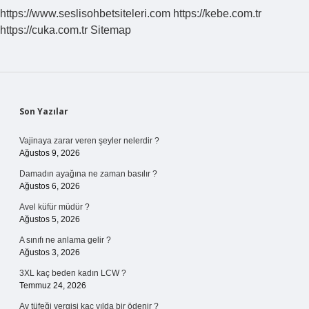
Gidilir
https://www.seslisohbetsiteleri.com
https://kebe.com.tr
https://cuka.com.tr
Sitemap
Sidebar
Son Yazılar
Vajinaya zarar veren şeyler nelerdir ?
Ağustos 9, 2026
Damadın ayağına ne zaman basılır ?
Ağustos 6, 2026
Avel küfür müdür ?
Ağustos 5, 2026
A sınıfı ne anlama gelir ?
Ağustos 3, 2026
3XL kaç beden kadın LCW ?
Temmuz 24, 2026
Av tüfeği vergisi kaç yılda bir ödenir ?