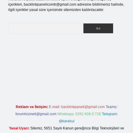
içerikleri,
backlinkpanelicomtr@gmail.com
adresine bildirmeniz halinde,
ilgili içerikler yasal süre içerisinde sitemizden kaldırılacaktır.
Arama
etci giriş
Reklam ve İletişim:
E-mail:
backlinkpaneli@gmail.com
Teams:
forumhizmeti@gmail.com
Whatsapp: 0262 606 0 726
Telegram:
@karabul
Yasal Uyarı:
Sitemiz, 5651 Sayılı Kanun gereğince Bilgi Teknolojileri ve