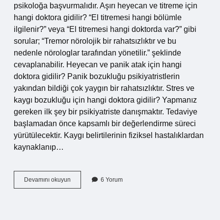
psikoloğa başvurmalıdır. Aşırı heyecan ve titreme için
hangi doktora gidilir? “El titremesi hangi bölümle
ilgilenir?” veya “El titremesi hangi doktorda var?” gibi
sorular; “Tremor nörolojik bir rahatsızlıktır ve bu
nedenle nörologlar tarafından yönetilir.” şeklinde
cevaplanabilir. Heyecan ve panik atak için hangi
doktora gidilir? Panik bozukluğu psikiyatristlerin
yakından bildiği çok yaygın bir rahatsızlıktır. Stres ve
kaygı bozukluğu için hangi doktora gidilir? Yapmanız
gereken ilk şey bir psikiyatriste danışmaktır. Tedaviye
başlamadan önce kapsamlı bir değerlendirme süreci
yürütülecektir. Kaygı belirtilerinin fiziksel hastalıklardan
kaynaklanıp…
Aşırı
Devamını okuyun
6 Yorum
Heyecan
Için
Hangi
Doktora