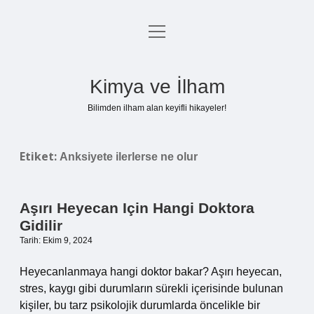
menüyü
Anasayfa
aç
Gizlilik Politikası
Kimya ve İlham
Yasal Uyarı
Bilimden ilham alan keyifli hikayeler!
Hakkımızda
Etiket:
Anksiyete ilerlerse ne olur
Aşırı Heyecan Için Hangi Doktora
Gidilir
Tarih: Ekim 9, 2024
Heyecanlanmaya hangi doktor bakar? Aşırı heyecan,
stres, kaygı gibi durumların sürekli içerisinde bulunan
kişiler, bu tarz psikolojik durumlarda öncelikle bir