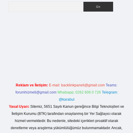
Arama
betci giriş
Reklam ve İletişim:
E-mail:
backlinkpaneli@gmail.com
Teams:
forumhizmeti@gmail.com
Whatsapp: 0262 606 0 726
Telegram:
@karabul
Yasal Uyarı:
Sitemiz, 5651 Sayılı Kanun gereğince Bilgi Teknolojileri ve
İletişim Kurumu (BTK) tarafından onaylanmış bir Yer Sağlayıcı olarak
hizmet vermektedir. Bu nedenle, sitedeki içerikleri proaktif olarak
denetleme veya araştırma yükümlülüğümüz bulunmamaktadır. Ancak,