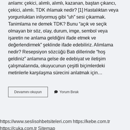
anlamı: çekici, alımlı, alımlı, kazanan, baştan çıkarıcı,
çekici, alımlı. TDK ıhlamak nedir? [1] Hastalıktan veya
yorgunluktan inliyormuş gibi “uh” sesi çıkarmak.
Tanimlama ne demek TDK? Bunu “açık ve seçik
olmayan bir söz, olay, durum, imge, sembol veya
işaretin ne anlama geldiğini ifade etmek ve
değerlendirmek” şeklinde ifade edebiliriz. Alimlama
nedir? Resepsiyon sözcüğü Batı dillerinde “hoş
geldiniz” anlamına gelse de edebiyat ve iletişim
çalışmalarında, okuyucunun çeşitli biçimlerdeki
metinlerle karşılaşma sürecini anlatmak için…
Alımlama
Devamını okuyun
Yorum Bırak
Ne
Demek
Tdk
https://www.seslisohbetsiteleri.com
https://kebe.com.tr
https://cuka.com.tr
Sitemap