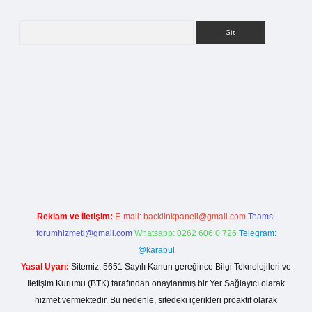
Arama
betci giriş
Reklam ve İletişim:
E-mail:
backlinkpaneli@gmail.com
Teams:
forumhizmeti@gmail.com
Whatsapp: 0262 606 0 726
Telegram:
@karabul
Yasal Uyarı:
Sitemiz, 5651 Sayılı Kanun gereğince Bilgi Teknolojileri ve
İletişim Kurumu (BTK) tarafından onaylanmış bir Yer Sağlayıcı olarak
hizmet vermektedir. Bu nedenle, sitedeki içerikleri proaktif olarak