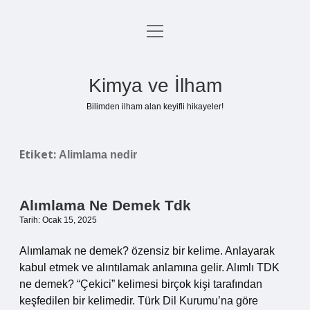
menüyü
Anasayfa
aç
Gizlilik Politikası
Kimya ve İlham
Yasal Uyarı
Bilimden ilham alan keyifli hikayeler!
Hakkımızda
Etiket:
Alimlama nedir
Alımlama Ne Demek Tdk
Tarih: Ocak 15, 2025
Alımlamak ne demek? özensiz bir kelime. Anlayarak
kabul etmek ve alıntılamak anlamına gelir. Alımlı TDK
ne demek? “Çekici” kelimesi birçok kişi tarafından
keşfedilen bir kelimedir. Türk Dil Kurumu’na göre