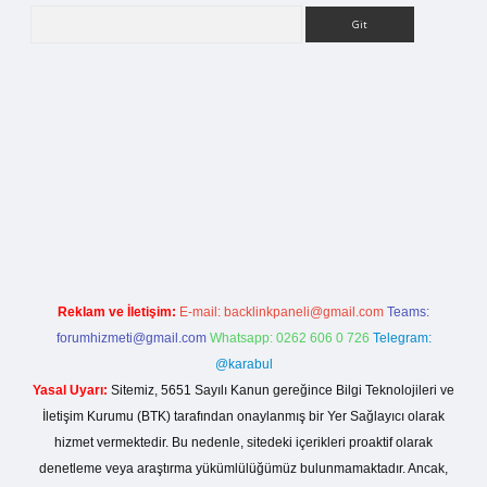
Arama
etci giriş
Reklam ve İletişim:
E-mail:
backlinkpaneli@gmail.com
Teams:
forumhizmeti@gmail.com
Whatsapp: 0262 606 0 726
Telegram:
@karabul
Yasal Uyarı:
Sitemiz, 5651 Sayılı Kanun gereğince Bilgi Teknolojileri ve
İletişim Kurumu (BTK) tarafından onaylanmış bir Yer Sağlayıcı olarak
hizmet vermektedir. Bu nedenle, sitedeki içerikleri proaktif olarak
denetleme veya araştırma yükümlülüğümüz bulunmamaktadır. Ancak,