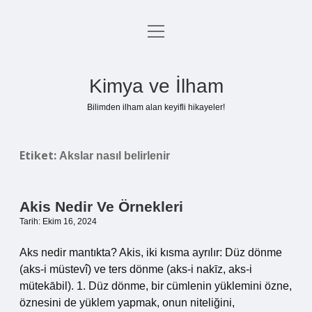
menüyü
Anasayfa
aç
Gizlilik Politikası
Kimya ve İlham
Yasal Uyarı
Bilimden ilham alan keyifli hikayeler!
Hakkımızda
Etiket:
Akslar nasıl belirlenir
Akis Nedir Ve Örnekleri
Tarih: Ekim 16, 2024
Aks nedir mantıkta? Akis, iki kısma ayrılır: Düz dönme
(aks-i müstevî) ve ters dönme (aks-i nakīz, aks-i
mütekābil). 1. Düz dönme, bir cümlenin yüklemini özne,
öznesini de yüklem yapmak, onun niteliğini,