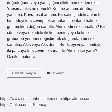
doğruluğunu veya yanlışlığını etkilememek demektir.
Yansıma akis ne demek? Kelime anlamı: dönüş,
yansıma. Kavramsal anlamı: Bir satır içindeki anlamlı
bir ifadeyi ters çevirip tekrar anlamlı bir ifade haline
getirmekten doğan sanattır. Akis nedir söz sanatları? Bir
cümle veya dizedeki iki kelimenin veya kelime
grubunun yerlerini değiştirerek oluşturulan bir söz
sanatına Akis veya Aks denir. Bir dizeyi veya cümleyi
iki parçaya ters çevirme sanatıdır. Aks ne işe yarar?
Özetle, motorlu…
Akis
Devamını okuyun
12 Yorum
Nedir
Ve
Örnekleri
https://www.seslisohbetsiteleri.com
https://kebe.com.tr
https://cuka.com.tr
Sitemap