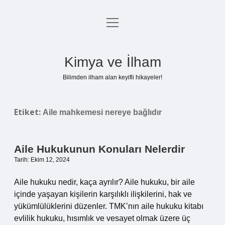
menüyü
Anasayfa
aç
Gizlilik Politikası
Kimya ve İlham
Yasal Uyarı
Bilimden ilham alan keyifli hikayeler!
Hakkımızda
Etiket:
Aile mahkemesi nereye bağlıdır
Aile Hukukunun Konuları Nelerdir
Tarih: Ekim 12, 2024
Aile hukuku nedir, kaça ayrılır? Aile hukuku, bir aile
içinde yaşayan kişilerin karşılıklı ilişkilerini, hak ve
yükümlülüklerini düzenler. TMK’nın aile hukuku kitabı
evlilik hukuku, hısımlık ve vesayet olmak üzere üç