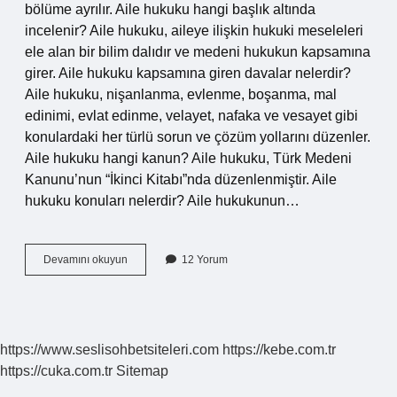
bölüme ayrılır. Aile hukuku hangi başlık altında
incelenir? Aile hukuku, aileye ilişkin hukuki meseleleri
ele alan bir bilim dalıdır ve medeni hukukun kapsamına
girer. Aile hukuku kapsamına giren davalar nelerdir?
Aile hukuku, nişanlanma, evlenme, boşanma, mal
edinimi, evlat edinme, velayet, nafaka ve vesayet gibi
konulardaki her türlü sorun ve çözüm yollarını düzenler.
Aile hukuku hangi kanun? Aile hukuku, Türk Medeni
Kanunu’nun “İkinci Kitabı”nda düzenlenmiştir. Aile
hukuku konuları nelerdir? Aile hukukunun…
Aile
Devamını okuyun
12 Yorum
Hukukunun
Konuları
Nelerdir
https://www.seslisohbetsiteleri.com
https://kebe.com.tr
https://cuka.com.tr
Sitemap