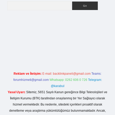
Arama
giriş
Reklam ve İletişim:
E-mail:
backlinkpaneli@gmail.com
Teams:
forumhizmeti@gmail.com
Whatsapp: 0262 606 0 726
Telegram:
@karabul
Yasal Uyarı:
Sitemiz, 5651 Sayılı Kanun gereğince Bilgi Teknolojileri ve
İletişim Kurumu (BTK) tarafından onaylanmış bir Yer Sağlayıcı olarak
hizmet vermektedir. Bu nedenle, sitedeki içerikleri proaktif olarak
denetleme veya araştırma yükümlülüğümüz bulunmamaktadır. Ancak,