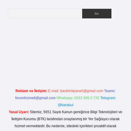
Arama
etci giriş
Reklam ve İletişim:
E-mail:
backlinkpaneli@gmail.com
Teams:
forumhizmeti@gmail.com
Whatsapp: 0262 606 0 726
Telegram:
@karabul
Yasal Uyarı:
Sitemiz, 5651 Sayılı Kanun gereğince Bilgi Teknolojileri ve
İletişim Kurumu (BTK) tarafından onaylanmış bir Yer Sağlayıcı olarak
hizmet vermektedir. Bu nedenle, sitedeki içerikleri proaktif olarak