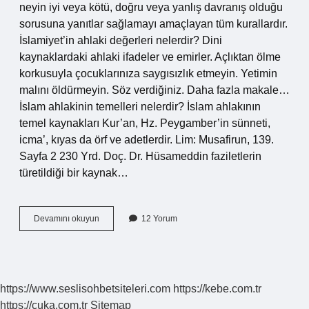
neyin iyi veya kötü, doğru veya yanlış davranış olduğu
sorusuna yanıtlar sağlamayı amaçlayan tüm kurallardır.
İslamiyet’in ahlaki değerleri nelerdir? Dini
kaynaklardaki ahlaki ifadeler ve emirler. Açlıktan ölme
korkusuyla çocuklarınıza saygısızlık etmeyin. Yetimin
malını öldürmeyin. Söz verdiğiniz. Daha fazla makale…
İslam ahlakinin temelleri nelerdir? İslam ahlakının
temel kaynakları Kur’an, Hz. Peygamber’in sünneti,
icma’, kıyas da örf ve adetlerdir. Lim: Musafirun, 139.
Sayfa 2 230 Yrd. Doç. Dr. Hüsameddin faziletlerin
türetildiği bir kaynak…
İSlâm
Devamını okuyun
12 Yorum
Dinine
Göre
Ahlak
Nedir
https://www.seslisohbetsiteleri.com
https://kebe.com.tr
https://cuka.com.tr
Sitemap