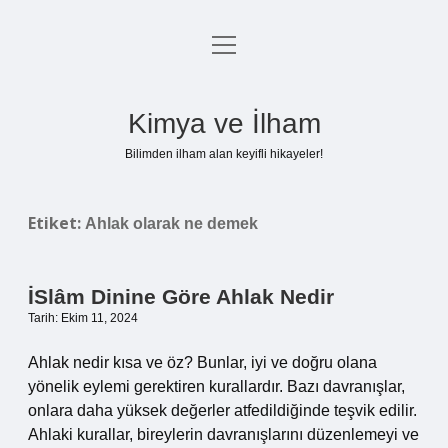
menüyü
Anasayfa
aç
Gizlilik Politikası
Kimya ve İlham
Yasal Uyarı
Bilimden ilham alan keyifli hikayeler!
Hakkımızda
Etiket:
Ahlak olarak ne demek
İSlâm Dinine Göre Ahlak Nedir
Tarih: Ekim 11, 2024
Ahlak nedir kısa ve öz? Bunlar, iyi ve doğru olana
yönelik eylemi gerektiren kurallardır. Bazı davranışlar,
onlara daha yüksek değerler atfedildiğinde teşvik edilir.
Ahlaki kurallar, bireylerin davranışlarını düzenlemeyi ve