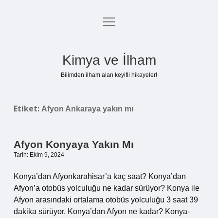
menüyü
Anasayfa
aç
Gizlilik Politikası
Kimya ve İlham
Yasal Uyarı
Bilimden ilham alan keyifli hikayeler!
Hakkımızda
Etiket:
Afyon Ankaraya yakın mı
Afyon Konyaya Yakın Mı
Tarih: Ekim 9, 2024
Konya’dan Afyonkarahisar’a kaç saat? Konya’dan
Afyon’a otobüs yolculuğu ne kadar sürüyor? Konya ile
Afyon arasındaki ortalama otobüs yolculuğu 3 saat 39
dakika sürüyor. Konya’dan Afyon ne kadar? Konya-