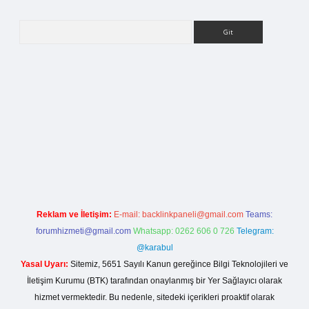
Arama
betci giriş
Reklam ve İletişim:
E-mail:
backlinkpaneli@gmail.com
Teams:
forumhizmeti@gmail.com
Whatsapp: 0262 606 0 726
Telegram:
@karabul
Yasal Uyarı:
Sitemiz, 5651 Sayılı Kanun gereğince Bilgi Teknolojileri ve
İletişim Kurumu (BTK) tarafından onaylanmış bir Yer Sağlayıcı olarak
hizmet vermektedir. Bu nedenle, sitedeki içerikleri proaktif olarak