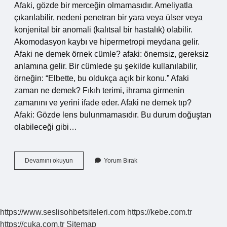
Afaki, gözde bir merceğin olmamasıdır. Ameliyatla
çıkarılabilir, nedeni penetran bir yara veya ülser veya
konjenital bir anomali (kalıtsal bir hastalık) olabilir.
Akomodasyon kaybı ve hipermetropi meydana gelir.
Afaki ne demek örnek cümle? afaki: önemsiz, gereksiz
anlamına gelir. Bir cümlede şu şekilde kullanılabilir,
örneğin: “Elbette, bu oldukça açık bir konu.” Afaki
zaman ne demek? Fıkıh terimi, ihrama girmenin
zamanını ve yerini ifade eder. Afaki ne demek tıp?
Afaki: Gözde lens bulunmamasıdır. Bu durum doğuştan
olabileceği gibi…
Afaki
Devamını okuyun
Yorum Bırak
Durumlar
Ne
Demek
https://www.seslisohbetsiteleri.com
https://kebe.com.tr
https://cuka.com.tr
Sitemap