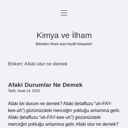
menüyü
Anasayfa
aç
Gizlilik Politikası
Kimya ve İlham
Yasal Uyarı
Bilimden ilham alan keyifli hikayeler!
Hakkımızda
Etiket:
Afaki olur ne demek
Afaki Durumlar Ne Demek
Tarih: Ocak 14, 2025
Afaki bir durum ne demek? Afaki (telaffuzu “uh-FAY-
kee-uh”) gözünüzdeki merceğin yokluğu anlamına gelir.
Afaki (telaffuzu “uh-FAY-kee-uh”) gözünüzdeki
merceğin yokluğu anlamına gelir. Afaki olur ne demek?