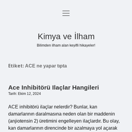
menüyü
Anasayfa
aç
Gizlilik Politikası
Kimya ve İlham
Yasal Uyarı
Bilimden ilham alan keyifli hikayeler!
Hakkımızda
Etiket:
ACE ne yapar tıpta
Ace Inhibitörü Ilaçlar Hangileri
Tarih: Ekim 12, 2024
ACE inhibitörü ilaçlar nelerdir? Bunlar, kan
damarlarının daralmasına neden olan bir maddenin
(anjiotensin 2) üretimini engelleyen ilaçlardır. Bu olay,
kan damarlarının direncinde bir azalmaya yol açarak