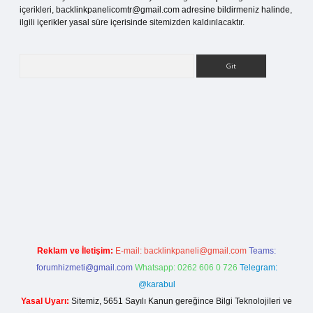
içerikleri,
backlinkpanelicomtr@gmail.com
adresine bildirmeniz halinde,
ilgili içerikler yasal süre içerisinde sitemizden kaldırılacaktır.
Arama
etci giriş
Reklam ve İletişim:
E-mail:
backlinkpaneli@gmail.com
Teams:
forumhizmeti@gmail.com
Whatsapp: 0262 606 0 726
Telegram:
@karabul
Yasal Uyarı:
Sitemiz, 5651 Sayılı Kanun gereğince Bilgi Teknolojileri ve