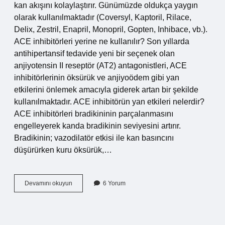
kan akışını kolaylaştırır. Günümüzde oldukça yaygın
olarak kullanılmaktadır (Coversyl, Kaptoril, Rilace,
Delix, Zestril, Enapril, Monopril, Gopten, Inhibace, vb.).
ACE inhibitörleri yerine ne kullanılır? Son yıllarda
antihipertansif tedavide yeni bir seçenek olan
anjiyotensin II reseptör (AT2) antagonistleri, ACE
inhibitörlerinin öksürük ve anjiyoödem gibi yan
etkilerini önlemek amacıyla giderek artan bir şekilde
kullanılmaktadır. ACE inhibitörün yan etkileri nelerdir?
ACE inhibitörleri bradikininin parçalanmasını
engelleyerek kanda bradikinin seviyesini artırır.
Bradikinin; vazodilatör etkisi ile kan basıncını
düşürürken kuru öksürük,…
Ace
Devamını okuyun
6 Yorum
Inhibitörü
Ilaçlar
Hangileri