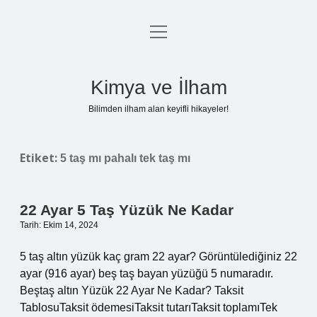
menüyü
Anasayfa
aç
Gizlilik Politikası
Kimya ve İlham
Yasal Uyarı
Bilimden ilham alan keyifli hikayeler!
Hakkımızda
Etiket:
5 taş mı pahalı tek taş mı
22 Ayar 5 Taş Yüzük Ne Kadar
Tarih: Ekim 14, 2024
5 taş altın yüzük kaç gram 22 ayar? Görüntülediğiniz 22
ayar (916 ayar) beş taş bayan yüzüğü 5 numaradır.
Beştaş altın Yüzük 22 Ayar Ne Kadar? Taksit
TablosuTaksit ödemesiTaksit tutarıTaksit toplamıTek