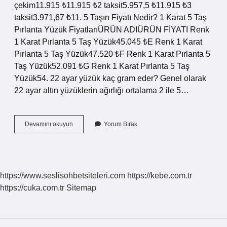
çekim11.915 ₺11.915 ₺2 taksit5.957,5 ₺11.915 ₺3
taksit3.971,67 ₺11. 5 Taşın Fiyatı Nedir? 1 Karat 5 Taş
Pırlanta Yüzük FiyatlarıÜRÜN ADIÜRÜN FİYATI Renk
1 Karat Pırlanta 5 Taş Yüzük45.045 ₺E Renk 1 Karat
Pırlanta 5 Taş Yüzük47.520 ₺F Renk 1 Karat Pırlanta 5
Taş Yüzük52.091 ₺G Renk 1 Karat Pırlanta 5 Taş
Yüzük54. 22 ayar yüzük kaç gram eder? Genel olarak
22 ayar altın yüzüklerin ağırlığı ortalama 2 ile 5…
22
Devamını okuyun
Yorum Bırak
Ayar
5
Taş
Yüzük
Ne
https://www.seslisohbetsiteleri.com
https://kebe.com.tr
Kadar
https://cuka.com.tr
Sitemap