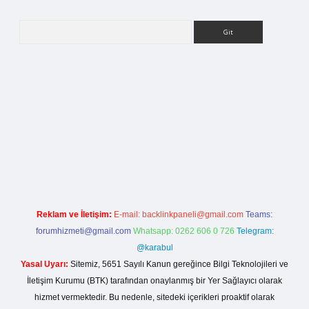
Arama
etci giriş
Reklam ve İletişim:
E-mail:
backlinkpaneli@gmail.com
Teams:
forumhizmeti@gmail.com
Whatsapp: 0262 606 0 726
Telegram:
@karabul
Yasal Uyarı:
Sitemiz, 5651 Sayılı Kanun gereğince Bilgi Teknolojileri ve
İletişim Kurumu (BTK) tarafından onaylanmış bir Yer Sağlayıcı olarak
hizmet vermektedir. Bu nedenle, sitedeki içerikleri proaktif olarak