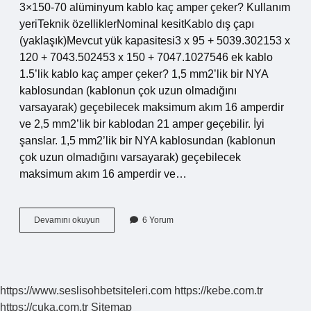
3×150-70 alüminyum kablo kaç amper çeker? Kullanım
yeriTeknik özelliklerNominal kesitKablo dış çapı
(yaklaşık)Mevcut yük kapasitesi3 x 95 + 5039.302153 x
120 + 7043.502453 x 150 + 7047.1027546 ek kablo
1.5’lik kablo kaç amper çeker? 1,5 mm2’lik bir NYA
kablosundan (kablonun çok uzun olmadığını
varsayarak) geçebilecek maksimum akım 16 amperdir
ve 2,5 mm2’lik bir kablodan 21 amper geçebilir. İyi
şanslar. 1,5 mm2’lik bir NYA kablosundan (kablonun
çok uzun olmadığını varsayarak) geçebilecek
maksimum akım 16 amperdir ve…
1
Devamını okuyun
6 Yorum
240
Kablo
Kaç
Amper
Çeker
https://www.seslisohbetsiteleri.com
https://kebe.com.tr
https://cuka.com.tr
Sitemap