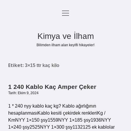
menüyü
Anasayfa
aç
Gizlilik Politikası
Kimya ve İlham
Yasal Uyarı
Bilimden ilham alan keyifli hikayeler!
Hakkımızda
Etiket:
3×15 ttr kaç kilo
1 240 Kablo Kaç Amper Çeker
Tarih: Ekim 9, 2024
1 * 240 nyy kablo kaç kg? Kablo ağırlığının
hesaplanmasıKablo kesiti çekirdek renkleriKg /
KmNYY 1×150 şsy1559NYY 1×185 şsy1936NYY
1×240 şsy2525NYY 1×300 şsy1132125 ek kablolar